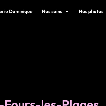
erie Dominique
Nos soins
Nos photos
ix-Fours-les-Plage
x-Fours-les-Plages