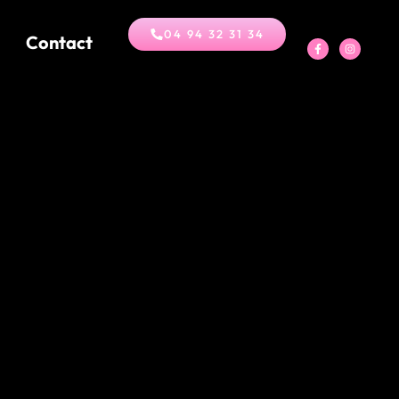
04 94 32 31 34
Contact
s