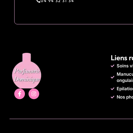
04 94 32 31 34
Liens 
Soins v
Manucur
ongulai
Epilati
Nos ph