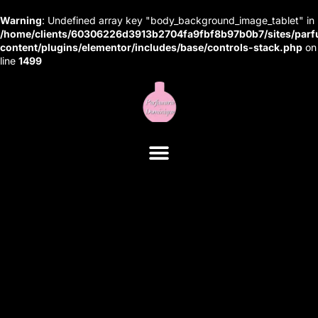
Warning
: Undefined array key "body_background_image_tablet" in
/home/clients/60306226d3913b2704fa9fbf8b97b0b7/sites/parf
content/plugins/elementor/includes/base/controls-stack.php
on
Aller au
line
1499
contenu
principal
Pose vernis semi-permanent /
La Cadière-d’Azur